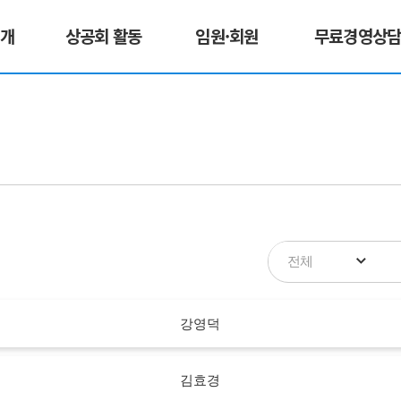
소개
상공회 활동
임원·회원
무료경영상
전체
강영덕
김효경