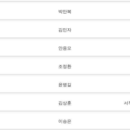
박만복
김민자
안응모
조정환
부
윤병길
김상훈
서
이승은