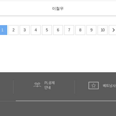
이철우
1
2
3
4
5
6
7
8
9
10
PL공제
베트남사
안내